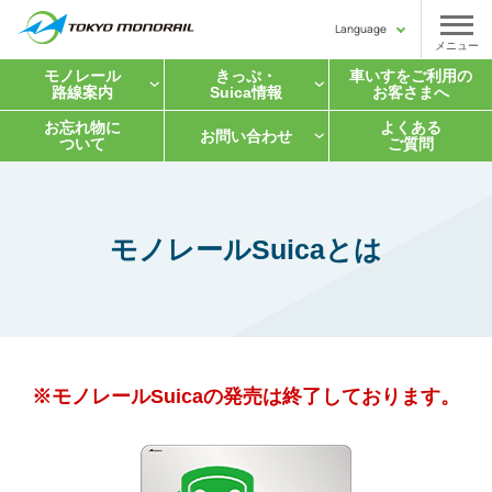
Language
メニュー
モノレール
きっぷ・
車いすをご利用の
路線案内
Suica情報
お客さまへ
お忘れ物に
よくある
お問い合わせ
ついて
ご質問
モノレールSuicaとは
※モノレールSuicaの発売は終了しております。