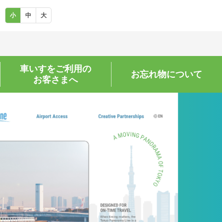
小
中
大
車いすをご利用の
お忘れ物に
ついて
お客さまへ