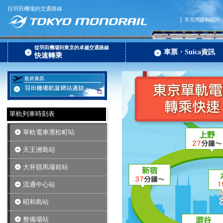
往羽田機場的交通路線
常見問題和諮詢
從羽田機場到東京的卓越交通路線
車票・Suica資訊
快速轉乘
單軌列車時刻表
單軌電車濱松町站
天王洲島站
大井競馬場前站
流通中心站
昭和島站
整備場站