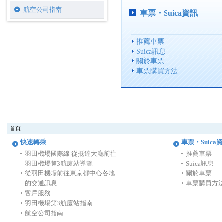
航空公司指南
車票・Suica資訊
推薦車票
Suica訊息
關於車票
車票購買方法
首頁
快速轉乘
車票・Suica
羽田機場國際線 從抵達大廳前往
推薦車票
羽田機場第3航廈站導覽
Suica訊息
從羽田機場前往東京都中心各地
關於車票
的交通訊息
車票購買方
客戶服務
羽田機場第3航廈站指南
航空公司指南