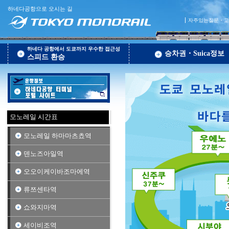
하네다공항으로 오시는 길
자주있는질문・고
하네다 공항에서 도쿄까지 우수한 접근성
승차권・Suica정보
스피드 환승
모노레일 시간표
모노레일 하마마츠쵸역
덴노즈아일역
오오이케이바조마에역
류쯔센타역
쇼와지마역
세이비조역