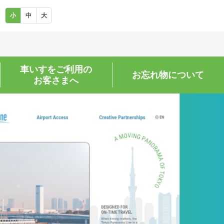
小
中
大
車いすをご利用の
お忘れ物に
ついて
お客さまへ